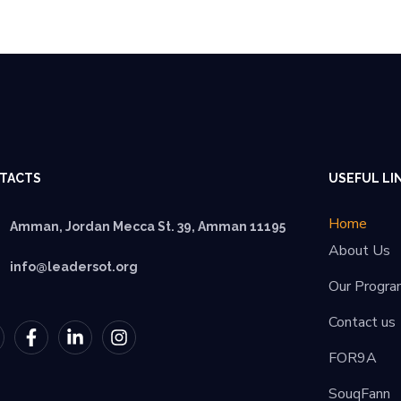
TACTS
USEFUL LI
Home
Amman, Jordan Mecca St. 39, Amman 11195
About Us
info@leadersot.org
Our Progra
Contact us
FOR9A
SouqFann