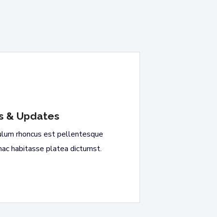
 & Updates
ulum rhoncus est pellentesque
n hac habitasse platea dictumst.
READ MORE